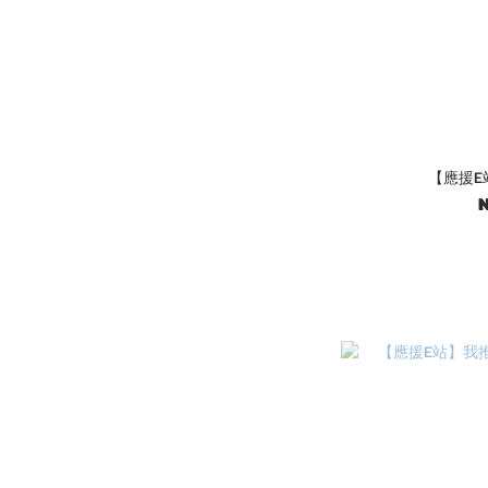
【應援E站
N