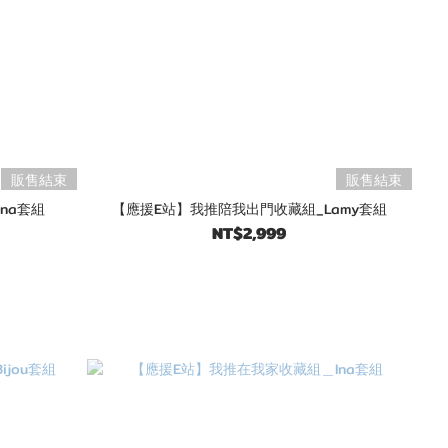
販售結束
販售結束
na套組
【應援E站】我推陪我出門收藏組_Lamy套組
NT$2,999