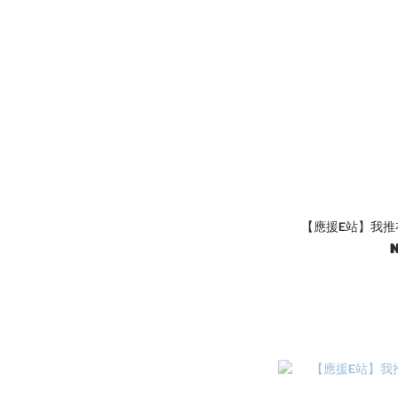
【應援E站】我推
N