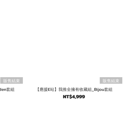
販售結束
販售結束
en套組
【應援E站】我推全擁有收藏組_Bijou套組
NT$4,999