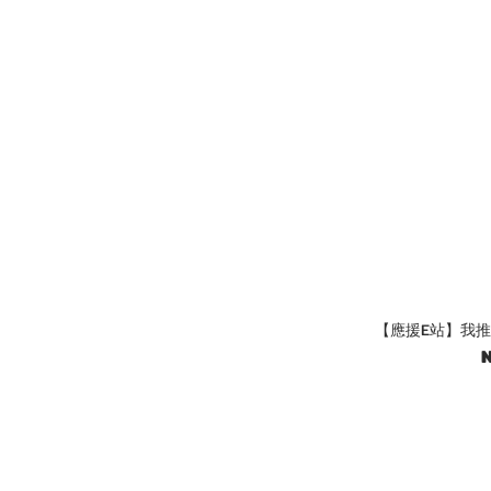
【應援E站】我推
N