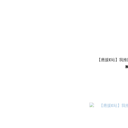
【應援E站】我推陪
N