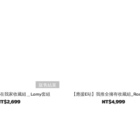
販售結束
在我家收藏組＿Lamy套組
【應援E站】我推全擁有收藏組_Rad
T$2,699
NT$4,999