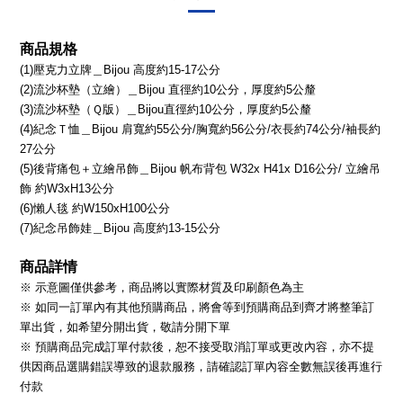
商品規格
(1)壓克力立牌＿Bijou 高度約15-17公分
(2)流沙杯墊（立繪）＿Bijou 直徑約10公分，厚度約5公釐
(3)流沙杯墊（Ｑ版）＿Bijou直徑約10公分，厚度約5公釐
(4)紀念Ｔ恤＿Bijou 肩寬約55公分/胸寬約56公分/衣長約74公分/袖長約
27公分
(5)後背痛包＋立繪吊飾＿Bijou 帆布背包 W32x H41x D16公分/ 立繪吊
飾 約W3xH13公分
(6)懶人毯 約W150xH100公分
(7)紀念吊飾娃＿Bijou 高度約13-15公分
商品詳情
※ 示意圖僅供參考，商品將以實際材質及印刷顏色為主
※ 如同一訂單內有其他預購商品，將會等到預購商品到齊才將整筆訂
單出貨，如希望分開出貨，敬請分開下單
※ 預購商品完成訂單付款後，恕不接受取消訂單或更改內容，亦不提
供因商品選購錯誤導致的退款服務，請確認訂單內容全數無誤後再進行
付款