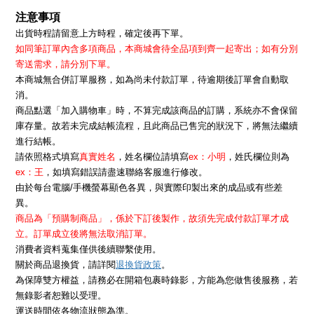
注意事項
出貨時程請留意上方時程，確定後再下單。
如同筆訂單內含多項商品，本商城會待全品項到齊一起寄出；如有分別
寄送需求，請分別下單。
本商城無合併訂單服務，如為尚未付款訂單，待逾期後訂單會自動取
消。
商品點選「加入購物車」時，不算完成該商品的訂購，系統亦不會保留
庫存量。故若未完成結帳流程，且此商品已售完的狀況下，將無法繼續
進行結帳。
請依照格式填寫
真實姓名
，姓名欄位請填寫
ex：小明
，姓氏欄位則為
ex：王
，如填寫錯誤請盡速聯絡客服進行修改。
由於每台電腦/手機螢幕顯色各異，與實際印製出來的成品或有些差
異。
商品為「預購制商品」，係於下訂後製作，故須先完成付款訂單才成
立。訂單成立後將無法取消訂單。
消費者資料蒐集僅供後續聯繫使用。
退換貨政策
關於商品退換貨，請詳閱
。
為保障雙方權益，請務必在開箱包裹時錄影，方能為您做售後服務，若
無錄影者恕難以受理。
運送時間依各物流狀態為準。