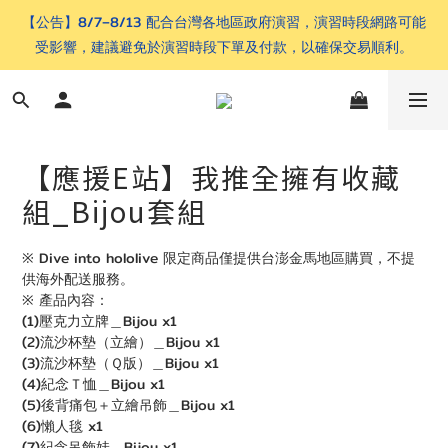
【公告】8/7–8/13 配合台灣各地區政府演習，演習時段網路可能
受影響，建議避免於演習時段下單及付款，以確保交易順利。
【應援E站】我推全擁有收藏
組_Bijou套組
※ Dive into hololive 限定商品僅提供台澎金馬地區購買，不提
供海外配送服務。
※ 產品內容：
(1)壓克力立牌＿Bijou x1
(2)流沙杯墊（立繪）＿Bijou x1
(3)流沙杯墊（Ｑ版）＿Bijou x1
(4)紀念Ｔ恤＿Bijou x1
(5)後背痛包＋立繪吊飾＿Bijou x1
(6)懶人毯 x1
(7)紀念吊飾娃＿Bijou x1