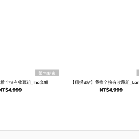
販售結束
推全擁有收藏組_Ina套組
【應援B站】我推全擁有收藏組_La
NT$4,999
NT$4,999