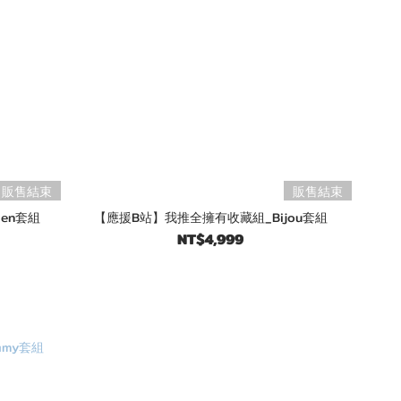
販售結束
販售結束
en套組
【應援B站】我推全擁有收藏組_Bijou套組
NT$4,999