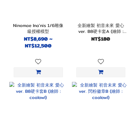
Ninomae Ina'nis 1/6雕像
全新繪製 初音未來 愛心
級授權模型
ver. B8硬卡套A (繪師 :
coalowl)
NT$8,690 ~
NT$180
NT$12,500