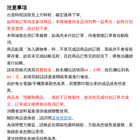
注意事項
出貨時程請留意上方時程，確定後再下單。
如同筆訂單內含多項商品，本商城會待全品項到齊一起寄出；如有分別
寄送需求，請分別下單。
本商城無合併訂單服務，如為尚未付款訂單，待逾期後訂單會自動取
消。
商品點選「加入購物車」時，不算完成該商品的訂購，系統亦不會保留
庫存量。故若未完成結帳流程，且此商品已售完的狀況下，將無法繼續
進行結帳。
請依照格式填寫
真實姓名
，姓名欄位請填寫
ex：小明
，姓氏欄位則為
ex：王
，如填寫錯誤請盡速聯絡客服進行修改。
由於每台電腦/手機螢幕顯色各異，與實際印製出來的成品或有些差
異。
商品為「預購制商品」，係於下訂後製作，故須先完成付款訂單才成
立。訂單成立後將無法取消訂單。
消費者資料蒐集僅供後續聯繫使用。
退換貨政策
關於商品退換貨，請詳閱
。
為保障雙方權益，請務必在開箱包裹時錄影，方能為您做售後服務，若
無錄影者恕難以受理。
運送時間依各物流狀態為準。