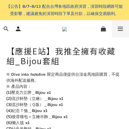
【公告】8/7–8/13 配合台灣各地區政府演習，演習時段網路可能
受影響，建議避免於演習時段下單及付款，以確保交易順利。
【應援E站】我推全擁有收藏
組_Bijou套組
※ Dive into hololive 限定商品僅提供台澎金馬地區購買，不提
供海外配送服務。
※ 產品內容：
(1)壓克力立牌＿Bijou x1
(2)流沙杯墊（立繪）＿Bijou x1
(3)流沙杯墊（Ｑ版）＿Bijou x1
(4)紀念Ｔ恤＿Bijou x1
(5)後背痛包＋立繪吊飾＿Bijou x1
(6)懶人毯 x1
(7)紀念吊飾娃＿Bijou x1