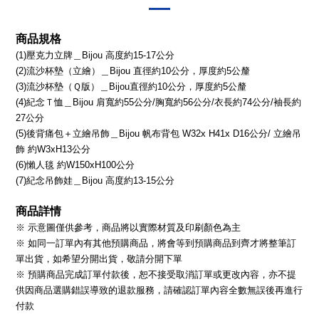
商品規格
(1)壓克力立牌＿Bijou 高度約15-17公分
(2)流沙杯墊（立繪）＿Bijou 直徑約10公分，厚度約5公釐
(3)流沙杯墊（Ｑ版）＿Bijou直徑約10公分，厚度約5公釐
(4)紀念Ｔ恤＿Bijou 肩寬約55公分/胸寬約56公分/衣長約74公分/袖長約
27公分
(5)後背痛包＋立繪吊飾＿Bijou 帆布背包 W32x H41x D16公分/ 立繪吊
飾 約W3xH13公分
(6)懶人毯 約W150xH100公分
(7)紀念吊飾娃＿Bijou 高度約13-15公分
商品詳情
※ 示意圖僅供參考，商品將以實際材質及印刷顏色為主
※ 如同一訂單內有其他預購商品，將會等到預購商品到齊才將整筆訂
單出貨，如希望分開出貨，敬請分開下單
※ 預購商品完成訂單付款後，恕不接受取消訂單或更改內容，亦不提
供因商品選購錯誤導致的退款服務，請確認訂單內容全數無誤後再進行
付款