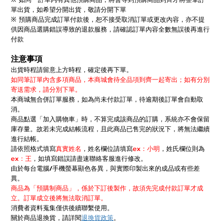
單出貨，如希望分開出貨，敬請分開下單
※ 預購商品完成訂單付款後，恕不接受取消訂單或更改內容，亦不提
供因商品選購錯誤導致的退款服務，請確認訂單內容全數無誤後再進行
付款
注意事項
出貨時程請留意上方時程，確定後再下單。
如同筆訂單內含多項商品，本商城會待全品項到齊一起寄出；如有分別
寄送需求，請分別下單。
本商城無合併訂單服務，如為尚未付款訂單，待逾期後訂單會自動取
消。
商品點選「加入購物車」時，不算完成該商品的訂購，系統亦不會保留
庫存量。故若未完成結帳流程，且此商品已售完的狀況下，將無法繼續
進行結帳。
請依照格式填寫
真實姓名
，姓名欄位請填寫
ex：小明
，姓氏欄位則為
ex：王
，如填寫錯誤請盡速聯絡客服進行修改。
由於每台電腦/手機螢幕顯色各異，與實際印製出來的成品或有些差
異。
商品為「預購制商品」，係於下訂後製作，故須先完成付款訂單才成
立。訂單成立後將無法取消訂單。
消費者資料蒐集僅供後續聯繫使用。
關於商品退換貨，請詳閱
退換貨政策
。