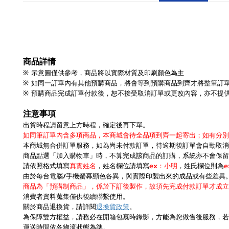
商品詳情
※ 示意圖僅供參考，商品將以實際材質及印刷顏色為主
※ 如同一訂單內有其他預購商品，將會等到預購商品到齊才將整筆訂
※ 預購商品完成訂單付款後，恕不接受取消訂單或更改內容，亦不提
注意事項
出貨時程請留意上方時程，確定後再下單。
如同筆訂單內含多項商品，本商城會待全品項到齊一起寄出；如有分別
本商城無合併訂單服務，如為尚未付款訂單，待逾期後訂單會自動取消
商品點選「加入購物車」時，不算完成該商品的訂購，系統亦不會保留
請依照格式填寫
真實姓名
，姓名欄位請填寫
ex：小明
，姓氏欄位則為
由於每台電腦/手機螢幕顯色各異，與實際印製出來的成品或有些差異
商品為「預購制商品」，係於下訂後製作，故須先完成付款訂單才成立
消費者資料蒐集僅供後續聯繫使用。
關於商品退換貨，請詳閱
退換貨政策
。
為保障雙方權益，請務必在開箱包裹時錄影，方能為您做售後服務，若
運送時間依各物流狀態為準。