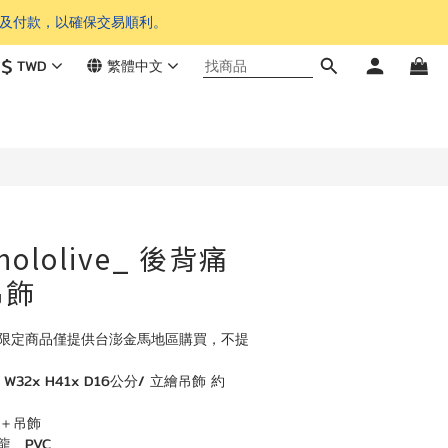
單及付款，以確保交易順利。
$
TWD
繁體中文
o hololive_ 後背痛
吊飾
lolive 限定商品僅提供台澎金馬地區購買，不提
32x H41x D16公分/ 立繪吊飾 約
包＋吊飾
龍、PVC