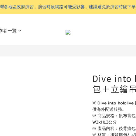
 配合台灣各地區政府演習，演習時段網路可能受影響，建議避免於演習時段下
作者一覽
Dive int
包＋立繪
※ Dive into ho
供海外配送服務。
※ 商品規格：帆布背包 W
W3xH13公分
※ 產品內容：後背痛
※ 材質：後背痛包/ 尼