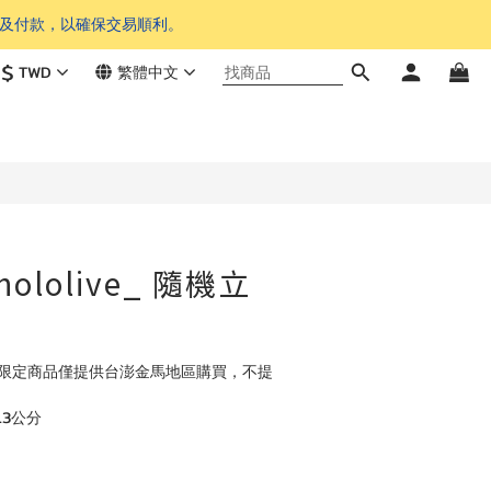
單及付款，以確保交易順利。
$
TWD
繁體中文
o hololive_ 隨機立
lolive 限定商品僅提供台澎金馬地區購買，不提
13公分