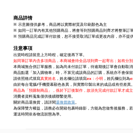
商品詳情
※ 示意圖僅供參考，商品將以實際材質及印刷顏色為主
※ 如同一訂單內有其他預購商品，將會等到預購商品到齊才將整筆訂
※ 預購商品完成訂單付款後，恕不接受取消訂單或更改內容，亦不提
注意事項
出貨時程請留意上方時程，確定後再下單。
如同筆訂單內含多項商品，本商城會待全品項到齊一起寄出；如有分別
本商城無合併訂單服務，如為尚未付款訂單，待逾期後訂單會自動取消
商品點選「加入購物車」時，不算完成該商品的訂購，系統亦不會保留
請依照格式填寫
真實姓名
，姓名欄位請填寫
ex：小明
，姓氏欄位則為
由於每台電腦/手機螢幕顯色各異，與實際印製出來的成品或有些差異
商品為「預購制商品」，係於下訂後製作，故須先完成付款訂單才成立
消費者資料蒐集僅供後續聯繫使用。
關於商品退換貨，請詳閱
退換貨政策
。
為保障雙方權益，請務必在開箱包裹時錄影，方能為您做售後服務，若
運送時間依各物流狀態為準。