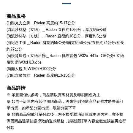
商品規格
(1)壓克力立牌＿Raden 高度約15-17公分
(2)流沙杯墊（立繪）＿Raden 直徑約10公分，厚度約5公釐
(3)流沙杯墊（Ｑ版）＿Raden 直徑約10公分，厚度約5公釐
(4)紀念Ｔ恤＿Raden 肩寬約55公分/胸寬約56公分/衣長約74公分/袖長
約27公分
(5)後背痛包＋立繪吊飾＿Raden 帆布背包 W32x H41x D16公分/ 立繪
吊飾 約W3xH13公分
(6)懶人毯 約W150xH100公分
(7)紀念吊飾娃＿Raden 高度約13-15公分
商品詳情
※ 示意圖僅供參考，商品將以實際材質及印刷顏色為主
※ 如同一訂單內有其他預購商品，將會等到預購商品到齊才將整筆訂
單出貨，如希望分開出貨，敬請分開下單
※ 預購商品完成訂單付款後，恕不接受取消訂單或更改內容，亦不提
供因商品選購錯誤導致的退款服務，請確認訂單內容全數無誤後再進行
付款