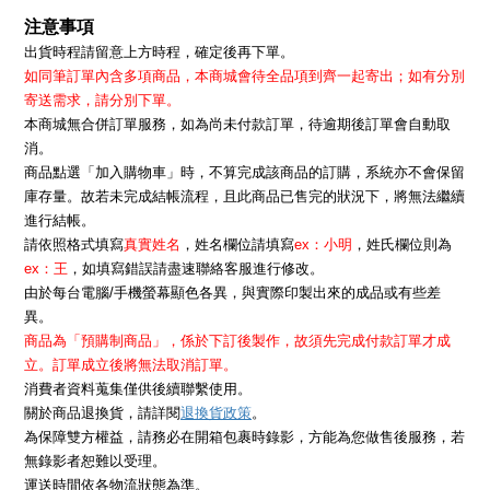
注意事項
出貨時程請留意上方時程，確定後再下單。
如同筆訂單內含多項商品，本商城會待全品項到齊一起寄出；如有分別
寄送需求，請分別下單。
本商城無合併訂單服務，如為尚未付款訂單，待逾期後訂單會自動取
消。
商品點選「加入購物車」時，不算完成該商品的訂購，系統亦不會保留
庫存量。故若未完成結帳流程，且此商品已售完的狀況下，將無法繼續
進行結帳。
請依照格式填寫
真實姓名
，姓名欄位請填寫
ex：小明
，姓氏欄位則為
ex：王
，如填寫錯誤請盡速聯絡客服進行修改。
由於每台電腦/手機螢幕顯色各異，與實際印製出來的成品或有些差
異。
商品為「預購制商品」，係於下訂後製作，故須先完成付款訂單才成
立。訂單成立後將無法取消訂單。
消費者資料蒐集僅供後續聯繫使用。
退換貨政策
關於商品退換貨，請詳閱
。
為保障雙方權益，請務必在開箱包裹時錄影，方能為您做售後服務，若
無錄影者恕難以受理。
運送時間依各物流狀態為準。