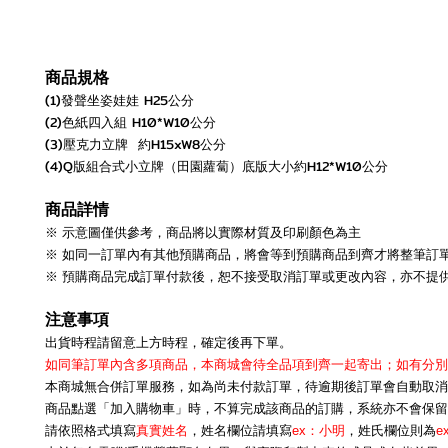
商品規格
(1)發聲坐姿娃娃 H25公分
(2)色紙四入組 H10*W10公分
(3)壓克力立牌 約H15xW8公分
(4)Q版組合式小立牌（田園蘿蔔）底版大小約H12*W10公分
商品詳情
※ 示意圖僅供參考，商品將以實際材質及印刷顏色為主
※ 如同一訂單內有其他預購商品，將會等到預購商品到齊才將整筆訂
※ 預購商品完成訂單付款後，恕不接受取消訂單或更改內容，亦不提
注意事項
出貨時程請留意上方時程，確定後再下單。
如同筆訂單內含多項商品，本商城會待全品項到齊一起寄出；如有分別
本商城無合併訂單服務，如為尚未付款訂單，待逾期後訂單會自動取消
商品點選「加入購物車」時，不算完成該商品的訂購，系統亦不會保留
請依照格式填寫
真實姓名
，姓名欄位請填寫
ex：小明
，姓氏欄位則為
e