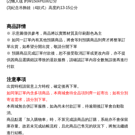
(2)懶人毯 約W150xH100公分
(3)紀念吊飾娃（4款式）高度約13-15公分
商品詳情
※ 示意圖僅供參考，商品將以實際材質及印刷顏色為主
※ 如同一訂單內有其他預購商品，將會等到預購商品到齊才將整筆訂
單出貨，如希望分開出貨，敬請分開下單
※ 預購商品完成訂單付款後，恕不接受取消訂單或更改內容，亦不提
供因商品選購錯誤導致的退款服務，請確認訂單內容全數無誤後再進行
付款
注意事項
出貨時程請留意上方時程，確定後再下單。
如同筆訂單內含多項商品，本商城會待全品項到齊一起寄出；如有分別
寄送需求，請分別下單。
本商城無合併訂單服務，如為尚未付款訂單，待逾期後訂單會自動取
消。
商品點選「加入購物車」時，不算完成該商品的訂購，系統亦不會保留
庫存量。故若未完成結帳流程，且此商品已售完的狀況下，將無法繼續
進行結帳。