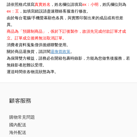
請依照格式填寫
真實姓名
，姓名欄位請填寫
ex：小明
，姓氏欄位則為
ex：王
，如填寫錯誤請盡速聯絡客服進行修改。
由於每台電腦/手機螢幕顯色各異，與實際印製出來的成品或有些差
異。
商品為「預購制商品」，係於下訂後製作，故須先完成付款訂單才成
立。訂單成立後將無法取消訂單。
消費者資料蒐集僅供後續聯繫使用。
退換貨政策
關於商品退換貨，請詳閱
。
為保障雙方權益，請務必在開箱包裹時錄影，方能為您做售後服務，若
無錄影者恕難以受理。
運送時間依各物流狀態為準。
顧客服務
購物常見問題
國內配送
海外配送