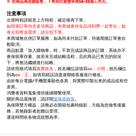
※
現貨販售，下單
到出貨需等候14-21個工作天。
此商品為
注意事項
出貨時程請留意上方時程，確定後再下單。
如同筆訂單內含多項商品，本商城會待全品項到齊一起寄出；如
有分別寄送需求，請分別下單。
本商城無合併訂單服務，如為尚未付款訂單，待逾期後訂單會自
動取消。
商品點選「加入購物車」時，不算完成該商品的訂購，系統亦不
會保留庫存量。故若未完成結帳流程，且此商品已售完的狀況
下，將無法繼續進行結帳。
請依照格式填寫
真實姓名
，姓名欄位請填寫
ex：小明
，姓氏欄位
則為
ex：王
，如填寫錯誤請盡速聯絡客服進行修改。
由於每台電腦/手機螢幕顯色各異，與實際印製出來的成品或有些
差異。
消費者資料蒐集僅供後續聯繫使用。
關於商品退換貨，請詳閱
退換貨政策
。
為保障雙方權益，請務必在開箱包裹時錄影，方能為您做售後服
務，若無錄影者恕難以受理。
運送時間依各物流狀態為準。