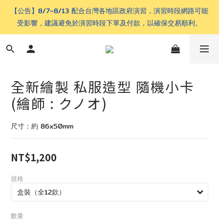
【公告】8/7–8/13 配合台灣各地區政府演習，演習時段網路可能
受影響，建議避免於演習時段下單及付款，以確保交易順利。
全新繪製 私服造型 隨機小卡
(繪師 : クノオ)
尺寸：約 86x50mm
NT$1,200
規格
數量