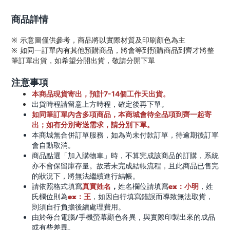
商品詳情
※ 示意圖僅供參考，商品將以實際材質及印刷顏色為主
※ 如同一訂單內有其他預購商品，將會等到預購商品到齊才將整
筆訂單出貨，如希望分開出貨，敬請分開下單
注意事項
本商品現貨寄出，預計7-14個工作天出貨。
出貨時程請留意上方時程，確定後再下單。
如同筆訂單內含多項商品，本商城會待全品項到齊一起寄
出；如有分別寄送需求，請分別下單。
本商城無合併訂單服務，如為尚未付款訂單，待逾期後訂單
會自動取消。
商品點選「加入購物車」時，不算完成該商品的訂購，系統
亦不會保留庫存量。故若未完成結帳流程，且此商品已售完
的狀況下，將無法繼續進行結帳。
真實姓名
，
ex：小明
請依照格式填寫
姓名欄位請填寫
，姓
ex：王
氏欄位則為
，如因自行填寫錯誤而導致無法取貨，
則須自行負擔後續處理費用。
/
由於每台電腦
手機螢幕顯色各異，與實際印製出來的成品
或有些差異。