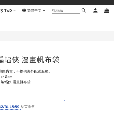
$
TWD
繁體中文
立即購買
 蝙蝠俠 漫畫帆布袋
地區購買，不提供海外配送服務。
x40cm
N 蝙蝠俠 漫畫帆布袋
12/31 15:59
結束販售