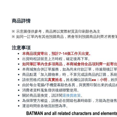
商品詳情
※ 示意圖僅供參考，商品將以實際材質及印刷顏色為主
※ 如同一訂單內有其他預購商品，將會等到預購商品到齊才將整
注意事項
本商品現貨寄出，預計7-14個工作天出貨。
出貨時程請留意上方時程，確定後再下單。
如同筆訂單內含多項商品，本商城會待全品項到齊一起寄
本商城無合併訂單服務，如為尚未付款訂單，待逾期後訂
商品點選「加入購物車」時，不算完成該商品的訂購，系
真實姓名
，
ex：小明
請依照格式填寫
姓名欄位請填寫
，姓
/
由於每台電腦
手機螢幕顯色各異，與實際印製出來的成品
消費者資料蒐集僅供後續聯繫使用。
退換貨政策
關於商品退換貨，請詳閱
。
為保障雙方權益，請務必在開箱包裹時錄影，方能為您做
運送時間依各物流狀態為準。