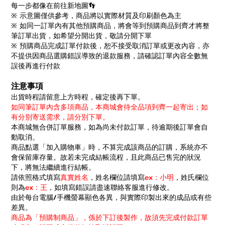
每一步都像在前往新地圖👣
※ 示意圖僅供參考，商品將以實際材質及印刷顏色為主
※ 如同一訂單內有其他預購商品，將會等到預購商品到齊才將整
筆訂單出貨，如希望分開出貨，敬請分開下單
※ 預購商品完成訂單付款後，恕不接受取消訂單或更改內容，亦
不提供因商品選購錯誤導致的退款服務，請確認訂單內容全數無
誤後再進行付款
注意事項
出貨時程請留意上方時程，確定後再下單。
如同筆訂單內含多項商品，本商城會待全品項到齊一起寄出；如
有分別寄送需求，請分別下單。
本商城無合併訂單服務，如為尚未付款訂單，待逾期後訂單會自
動取消。
商品點選「加入購物車」時，不算完成該商品的訂購，系統亦不
會保留庫存量。故若未完成結帳流程，且此商品已售完的狀況
下，將無法繼續進行結帳。
請依照格式填寫
真實姓名
，姓名欄位請填寫
ex：小明
，姓氏欄位
則為
ex：王
，如填寫錯誤請盡速聯絡客服進行修改。
由於每台電腦/手機螢幕顯色各異，與實際印製出來的成品或有些
差異。
商品為「預購制商品」，係於下訂後製作，故須先完成付款訂單