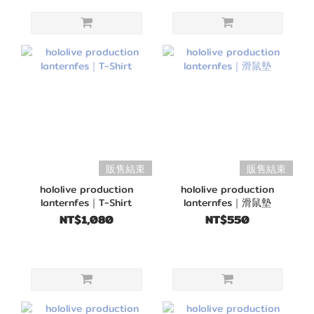
販售結束
販售結束
hololive production
hololive production
lanternfes｜T-Shirt
lanternfes｜滑鼠墊
NT$1,080
NT$550