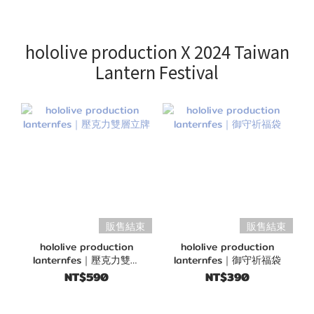
hololive production X 2024 Taiwan
Lantern Festival
販售結束
販售結束
hololive production
hololive production
lanternfes｜壓克力雙層
lanternfes｜御守祈福袋
立牌
NT$590
NT$390