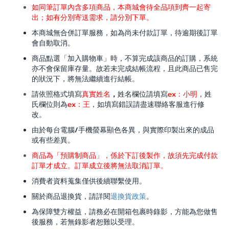
如同筆訂單內含多項商品，本商城會待全品項到齊一起寄
出；如有分別寄送需求，請分別下單。
本商城無合併訂單服務，如為尚未付款訂單，待逾期後訂單
會自動取消。
商品點選「加入購物車」時，不算完成該商品的訂購，系統
亦不會保留庫存量。故若未完成結帳流程，且此商品已售完
的狀況下，將無法繼續進行結帳。
請依照格式填寫
真實姓名
，
姓名欄位請填寫
ex：小明
，姓
氏欄位則為
ex：王
，如填寫錯誤請盡速聯絡客服進行修
改。
/
由於每台電腦
手機螢幕顯色各異，與實際印製出來的成品
或有些差異。
商品為「預購制商品」，係於下訂後製作，故須先完成付款
訂單才成立。訂單成立後將無法取消訂單。
消費者資料蒐集僅供後續聯繫使用。
退換貨政策
關於商品退換貨，請詳閱
。
為保障雙方權益，請務必在開箱包裹時錄影，方能為您做售
後服務，若無錄影者恕難以受理。