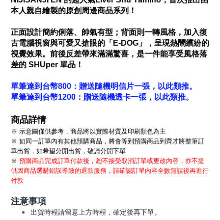
本人親自繪製的原創周邊商品系列！
正面設計簡約俐落、帥氣有型；背面則一轉風格，加入復
古電腦視窗與可愛又搶眼的「E-DOG」，呈現熱鬧繽紛的
視覺效果。前後反差帶來滿滿驚喜，是一件能享受風格落
差的 SHUper 單品！
單筆達到台幣800：贈送隨機明信片一張，以此類推。
單筆達到台幣1200：贈送隨機透卡一張，以此類推。
商品詳情
※ 示意圖僅供參考，商品將以實際材質及印刷顏色為主
※ 如同一訂單內有其他預購商品，將會等到預購商品到齊才將整筆訂
單出貨，如希望分開出貨，敬請分開下單
※
預購商品完成訂單付款後，恕不接受取消訂單或更改內容，亦不提
供因商品選購錯誤導致的退款服務，請確認訂單內容全數無誤後再進行
付款
注意事項
出貨時程請留意上方時程，確定後再下單。