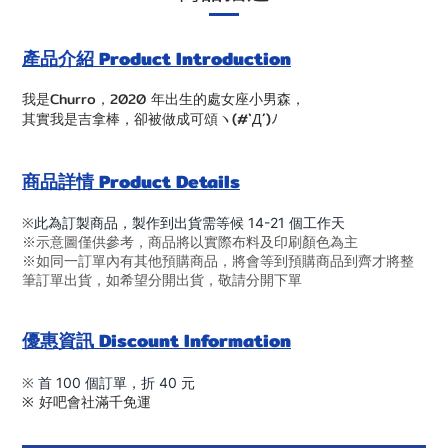
產品介紹 Product Introduction
我是Churro，2020 年出生的處女座小男森，
其實我是吉拿棒，卻被做成可頌ヽ(#`Д´)ﾉ
商品詳情 Product Details
※
此為訂製商品，製作到出貨需等候 14-21 個工作天
※示意圖僅供參考，商品將以實際布料及印刷顏色為主
※如同一訂單內有其他預購商品，將會等到預購商品到齊才將整
筆訂單出貨，如希望分開出貨，敬請分開下單
優惠資訊 Discount Information
※
首 100 個訂單，折 40 元
※ 好吧會社滿千免運