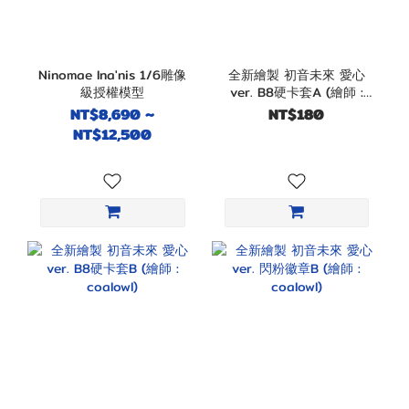
Ninomae Ina'nis 1/6雕像
全新繪製 初音未來 愛心
級授權模型
ver. B8硬卡套A (繪師 :
coalowl)
NT$8,690 ~
NT$180
NT$12,500