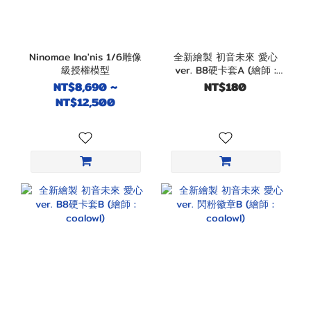
Ninomae Ina'nis 1/6雕像
全新繪製 初音未來 愛心
級授權模型
ver. B8硬卡套A (繪師 :
coalowl)
NT$8,690 ~
NT$180
NT$12,500