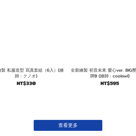
製 私服造型 寫真套組（6入）(繪
全新繪製 初音未來 愛心ver. BIG
師 : クノオ)
牌B (繪師 : coalowl)
NT$330
NT$595
查看更多