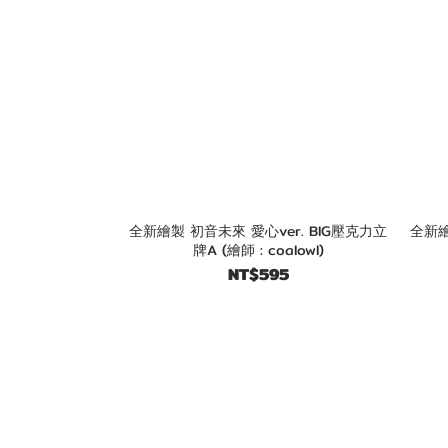
全新繪製 初音未來 愛心ver. BIG壓克力立
全新繪
牌A (繪師 : coalowl)
NT$595