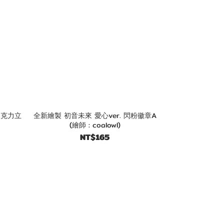
壓克力立
全新繪製 初音未來 愛心ver. 閃粉徽章A
(繪師 : coalowl)
NT$165