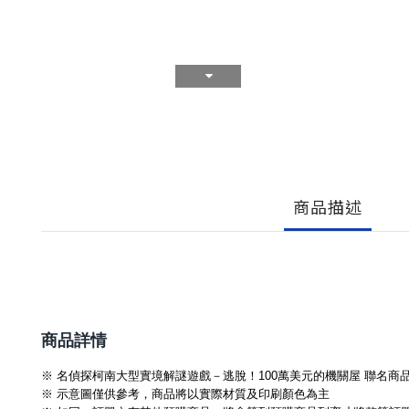
商品描述
商品詳情
※ 名偵探柯南大型實境解謎遊戲－逃脫！100萬美元的機關屋 聯名
※ 示意圖僅供參考，商品將以實際材質及印刷顏色為主