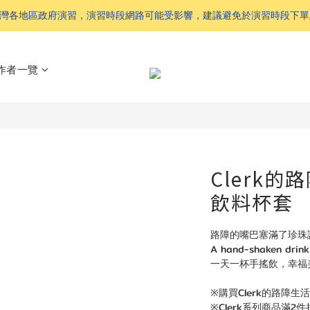
 配合台灣各地區政府演習，演習時段網路可能受影響，建議避免於演習時段下
作者一覽
Clerk
飲料杯套
路障的嘴巴塞滿了珍珠
A hand-shaken drin
一天一杯手搖飲，幸福美
※購買Clerk的路障
※Clerk系列商品滿2件