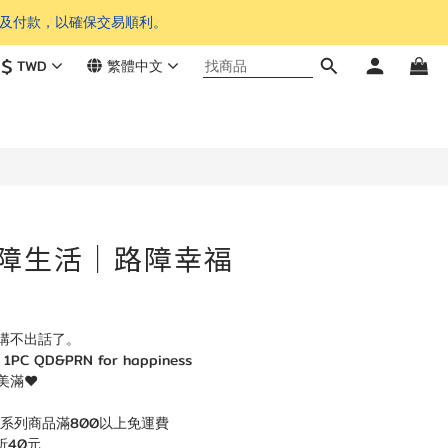
單及付款，以確保交易順利。
$
TWD
繁體中文
的路障生活｜路障幸福
講不出話了。
k 1PC QD&PRN for happiness
滿❤️
生活系列商品滿800以上免運費
折40元