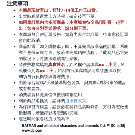
注意事項
本商品現貨寄出，預計7-14個工作天出貨。
出貨時程請留意上方時程，確定後再下單。
如同筆訂單內含多項商品，本商城會待全品項到齊一起寄
出；如有分別寄送需求，請分別下單。
本商城無合併訂單服務，如為尚未付款訂單，待逾期後訂單
會自動取消。
商品點選「加入購物車」時，不算完成該商品的訂購，系統
亦不會保留庫存量。故若未完成結帳流程，且此商品已售完
的狀況下，將無法繼續進行結帳。
真實姓名
，
ex：小明
請依照格式填寫
姓名欄位請填寫
，姓
ex：王
氏欄位則為
，如因自行填寫錯誤而導致無法取貨，
則須自行負擔後續處理費用。
/
由於每台電腦
手機螢幕顯色各異，與實際印製出來的成品
或有些差異。
消費者資料蒐集僅供後續聯繫使用。
退換貨政策
關於商品退換貨，請詳閱
。
為保障雙方權益，請務必在開箱包裹時錄影，方能為您做售
後服務，若無錄影者恕難以受理。
運送時間依各物流狀態為準。