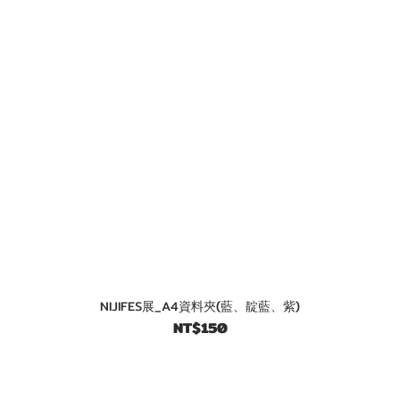
NIJIFES展_A4資料夾(藍、靛藍、紫)
NT$150